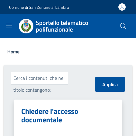
Salta al contenuto principale
Skip to footer content
Comune di San Zenone al Lambro
Sportello telematico
polifunzionale
Briciole di pane
Home
Cerca i contenuti che nel
titolo contengono:
Chiedere l'accesso
documentale