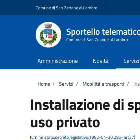
Salta al contenuto principale
Skip to footer content
Comune di San Zenone al Lambro
Sportello telematic
Comune di San Zenone al Lambro
Amministrazione
Novità
Servizi
Briciole di pane
Home
/
Servizi
/
Mobilità e trasporti
/
Ins
Installazione di s
uso privato
(
urn:nir:stato:decreto.legislativo:1992-04-30;285~art37
)