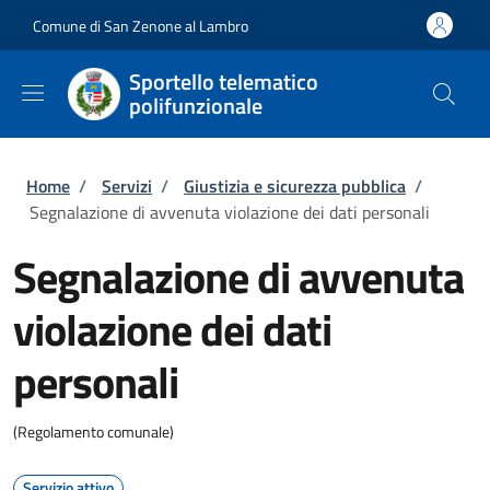
Salta al contenuto principale
Skip to footer content
Comune di San Zenone al Lambro
Sportello telematico
polifunzionale
Briciole di pane
Home
/
Servizi
/
Giustizia e sicurezza pubblica
/
Segnalazione di avvenuta violazione dei dati personali
Segnalazione di avvenuta
violazione dei dati
personali
(Regolamento comunale)
Servizio attivo