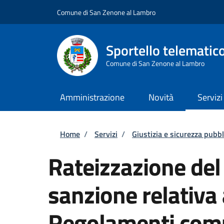
Salta al contenuto principale
Skip to footer content
Comune di San Zenone al Lambro
Sportello telematic
Comune di San Zenone al Lambro
Amministrazione
Novità
Servizi
Briciole di pane
Home
/
Servizi
/
Giustizia e sicurezza pubbl
Rateizzazione de
sanzione relativa
Regolamenti com