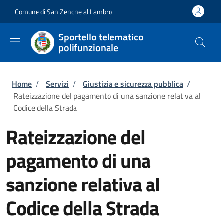
Salta al contenuto principale
Skip to footer content
Comune di San Zenone al Lambro
Sportello telematico
polifunzionale
Briciole di pane
Home
/
Servizi
/
Giustizia e sicurezza pubblica
/
Rateizzazione del pagamento di una sanzione relativa al
Codice della Strada
Rateizzazione del
pagamento di una
sanzione relativa al
Codice della Strada