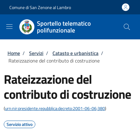
Salta al contenuto principale
Skip to footer content
Comune di San Zenone al Lambro
Sportello telematico
polifunzionale
Briciole di pane
Home
/
Servizi
/
Catasto e urbanistica
/
Rateizzazione del contributo di costruzione
Rateizzazione del
contributo di costruzione
(
urn:nir:presidente.repubblica:decreto:2001-06-06;380
)
Servizio attivo