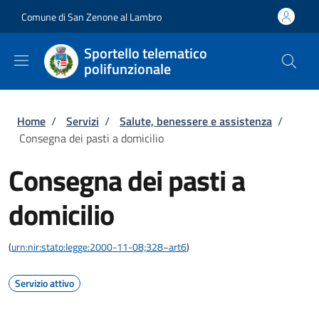
Salta al contenuto principale
Skip to footer content
Comune di San Zenone al Lambro
Sportello telematico
polifunzionale
Briciole di pane
Home
/
Servizi
/
Salute, benessere e assistenza
/
Consegna dei pasti a domicilio
Consegna dei pasti a
domicilio
(
urn:nir:stato:legge:2000-11-08;328~art6
)
Servizio attivo