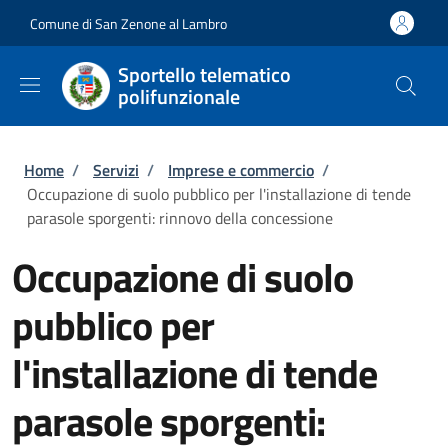
Salta al contenuto principale
Skip to footer content
Comune di San Zenone al Lambro
Sportello telematico
polifunzionale
Briciole di pane
Home
/
Servizi
/
Imprese e commercio
/
Occupazione di suolo pubblico per l'installazione di tende
parasole sporgenti: rinnovo della concessione
Occupazione di suolo
pubblico per
l'installazione di tende
parasole sporgenti: