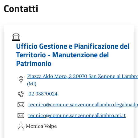
Contatti
Ufficio Gestione e Pianificazione del
Territorio - Manutenzione del
Patrimonio
Piazza Aldo Moro, 2 20070 San Zenone al Lambr
(MI)
02 98870024
tecnico@comune.sanzenoneallambro.legalmailpa
tecnico@comune.sanzenoneallambro.mi.it
Monica
Volpe