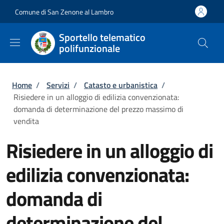
Salta al contenuto principale
Skip to footer content
Comune di San Zenone al Lambro
Sportello telematico
polifunzionale
Briciole di pane
Home
/
Servizi
/
Catasto e urbanistica
/
Risiedere in un alloggio di edilizia convenzionata:
domanda di determinazione del prezzo massimo di
vendita
Risiedere in un alloggio di
edilizia convenzionata:
domanda di
determinazione del