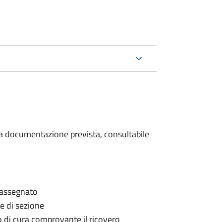
 la documentazione prevista, consultabile
è assegnato
le di sezione
go di cura comprovante il ricovero