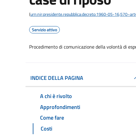
(
urn:nir:presidente.repubblica:decreto:1960-05-16;570~ar
Servizio attivo
Procedimento di comunicazione della volontà di espri
INDICE DELLA PAGINA
A chi è rivolto
Approfondimenti
Come fare
Costi