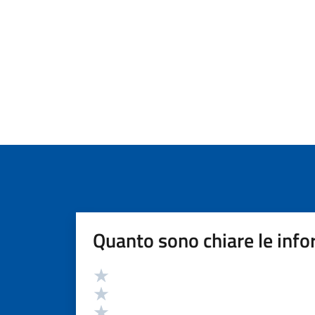
Quanto sono chiare le info
Valutazione
Valuta 5 stelle su 5
Valuta 4 stelle su 5
Valuta 3 stelle su 5