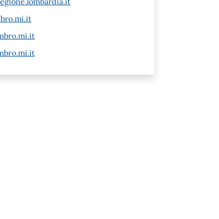
gione.lombardia.it
ro.mi.it
bro.mi.it
bro.mi.it