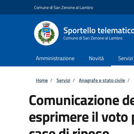
Salta al contenuto principale
Skip to footer content
Comune di San Zenone al Lambro
Sportello telematic
Comune di San Zenone al Lambro
Amministrazione
Novità
Servizi
Briciole di pane
Home
/
Servizi
/
Anagrafe e stato civile
/
Comunicazione del
esprimere il voto
case di riposo