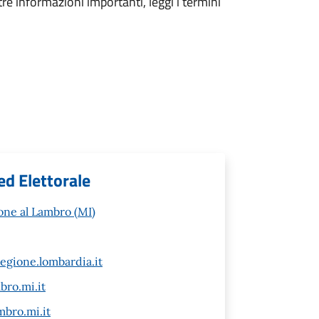
tre informazioni importanti, leggi i termini
ed Elettorale
one al Lambro (MI)
gione.lombardia.it
ro.mi.it
bro.mi.it