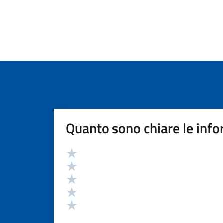
Quanto sono chiare le info
Valutazione
Valuta 5 stelle su 5
Valuta 4 stelle su 5
Valuta 3 stelle su 5
Valuta 2 stelle su 5
Valuta 1 stelle su 5