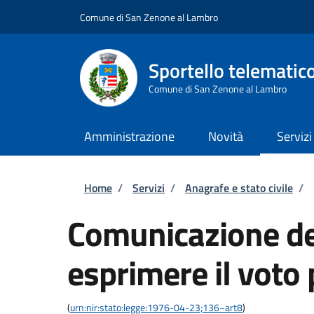
Salta al contenuto principale
Skip to footer content
Comune di San Zenone al Lambro
Sportello telematic
Comune di San Zenone al Lambro
Amministrazione
Novità
Servizi
Briciole di pane
Home
/
Servizi
/
Anagrafe e stato civile
/
Comunicazione del
esprimere il voto 
(
urn:nir:stato:legge:1976-04-23;136~art8
)