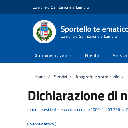
Salta al contenuto principale
Skip to footer content
Comune di San Zenone al Lambro
Sportello telematic
Comune di San Zenone al Lambro
Amministrazione
Novità
Servizi
Briciole di pane
Home
/
Servizi
/
Anagrafe e stato civile
/
Dichiarazione di n
(
urn:nir:presidente.repubblica:decreto:2000-11-03;396~ar
Servizio attivo