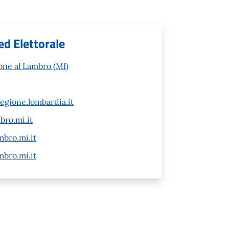
ed Elettorale
one al Lambro (MI)
gione.lombardia.it
ro.mi.it
bro.mi.it
bro.mi.it