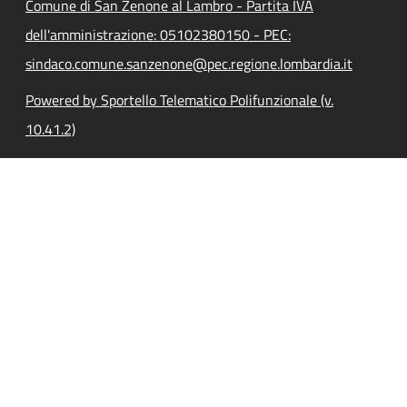
Comune di San Zenone al Lambro - Partita IVA
dell'amministrazione: 05102380150 - PEC:
sindaco.comune.sanzenone@pec.regione.lombardia.it
Powered by Sportello Telematico Polifunzionale (v.
10.41.2)