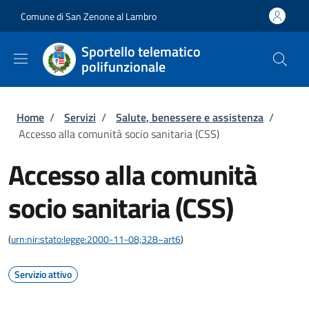
Salta al contenuto principale
Skip to footer content
Comune di San Zenone al Lambro
Sportello telematico
polifunzionale
Briciole di pane
Home
/
Servizi
/
Salute, benessere e assistenza
/
Accesso alla comunità socio sanitaria (CSS)
Accesso alla comunità
socio sanitaria (CSS)
(
urn:nir:stato:legge:2000-11-08;328~art6
)
Servizio attivo