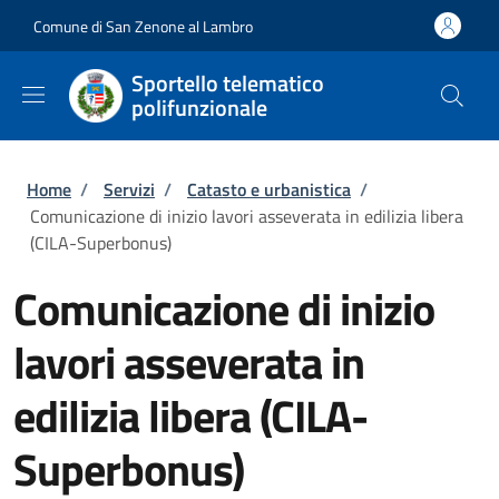
Salta al contenuto principale
Skip to footer content
Comune di San Zenone al Lambro
Sportello telematico
polifunzionale
Briciole di pane
Home
/
Servizi
/
Catasto e urbanistica
/
Comunicazione di inizio lavori asseverata in edilizia libera
(CILA-Superbonus)
Comunicazione di inizio
lavori asseverata in
edilizia libera (CILA-
Superbonus)