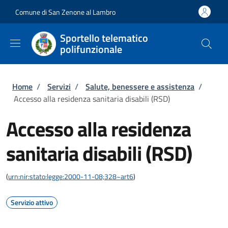
Salta al contenuto principale
Skip to footer content
Comune di San Zenone al Lambro
Sportello telematico
polifunzionale
Briciole di pane
Home
/
Servizi
/
Salute, benessere e assistenza
/
Accesso alla residenza sanitaria disabili (RSD)
Accesso alla residenza
sanitaria disabili (RSD)
(
urn:nir:stato:legge:2000-11-08;328~art6
)
Servizio attivo