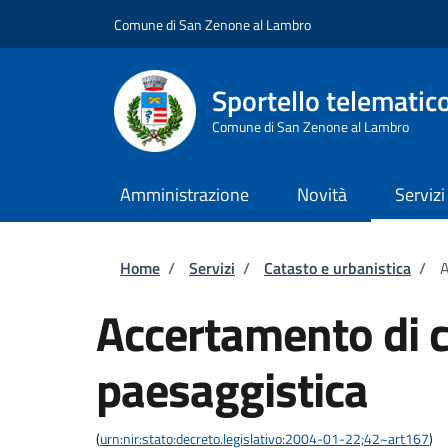
Salta al contenuto principale
Skip to footer content
Comune di San Zenone al Lambro
Sportello telematic
Comune di San Zenone al Lambro
Amministrazione
Novità
Servizi
Briciole di pane
Home
/
Servizi
/
Catasto e urbanistica
/
A
Accertamento di c
paesaggistica
(
urn:nir:stato:decreto.legislativo:2004-01-22;42~art167
)