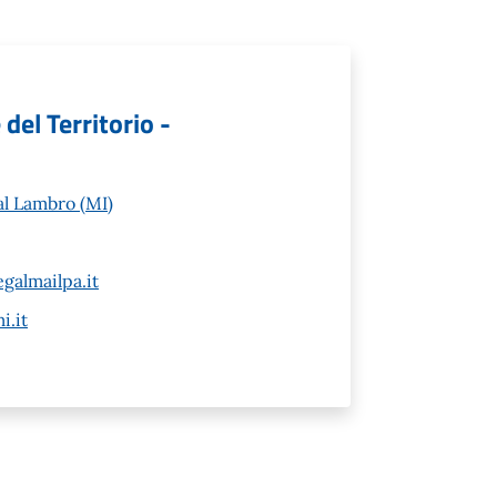
del Territorio -
al Lambro (MI)
galmailpa.it
i.it