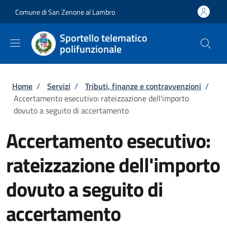
Salta al contenuto principale
Skip to footer content
Comune di San Zenone al Lambro
Sportello telematico
polifunzionale
Briciole di pane
Home
/
Servizi
/
Tributi, finanze e contravvenzioni
/
Accertamento esecutivo: rateizzazione dell'importo
dovuto a seguito di accertamento
Accertamento esecutivo:
rateizzazione dell'importo
dovuto a seguito di
accertamento