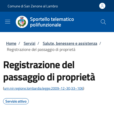
Salta al contenuto principale
Skip to footer content
Comune di San Zenone al Lambro
Sportello telematico
polifunzionale
Briciole di pane
Home
/
Servizi
/
Salute, benessere e assistenza
/
Registrazione del passaggio di proprietà
Registrazione del
passaggio di proprietà
(
urn:nir:regione.lombardia:legge:2009-12-30;33~106
)
Servizio attivo