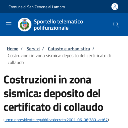
Salta al contenuto principale
Skip to footer content
Comune di San Zenone al Lambro
Sportello telematico
polifunzionale
Briciole di pane
Home
/
Servizi
/
Catasto e urbanistica
/
Costruzioni in zona sismica: deposito del certificato di
collaudo
Costruzioni in zona
sismica: deposito del
certificato di collaudo
(
urn:nir:presidente.repubblica:decreto:2001-06-06;380~art67
)