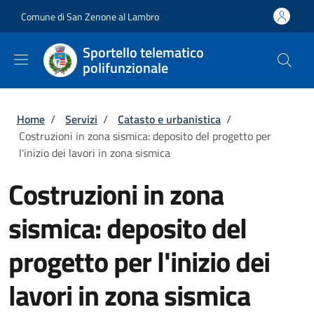
Salta al contenuto principale
Skip to footer content
Comune di San Zenone al Lambro
Sportello telematico
polifunzionale
Briciole di pane
Home
/
Servizi
/
Catasto e urbanistica
/
Costruzioni in zona sismica: deposito del progetto per
l'inizio dei lavori in zona sismica
Costruzioni in zona
sismica: deposito del
progetto per l'inizio dei
lavori in zona sismica