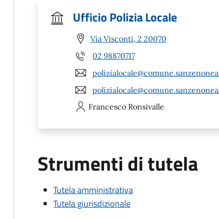
Ufficio Polizia Locale
Via Visconti, 2 20070
02 98870717
polizialocale@comune.sanzenoneall
polizialocale@comune.sanzenoneal
Francesco
Ronsivalle
Strumenti di tutela
Tutela amministrativa
Tutela giurisdizionale