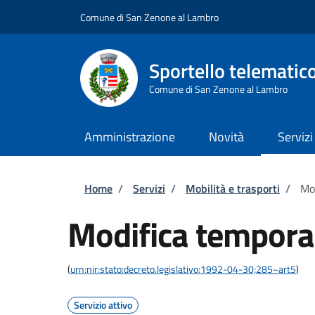
Salta al contenuto principale
Skip to footer content
Comune di San Zenone al Lambro
Sportello telematic
Comune di San Zenone al Lambro
Amministrazione
Novità
Servizi
Briciole di pane
Home
/
Servizi
/
Mobilità e trasporti
/
Mod
Modifica temporan
(
urn:nir:stato:decreto.legislativo:1992-04-30;285~art5
)
Servizio attivo