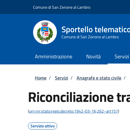
Salta al contenuto principale
Skip to footer content
Comune di San Zenone al Lambro
Sportello telematic
Comune di San Zenone al Lambro
Amministrazione
Novità
Servizi
Briciole di pane
Home
/
Servizi
/
Anagrafe e stato civile
/
Riconciliazione tr
(
urn:nir:stato:regio.decreto:1942-03-16;262~art157
)
Servizio attivo