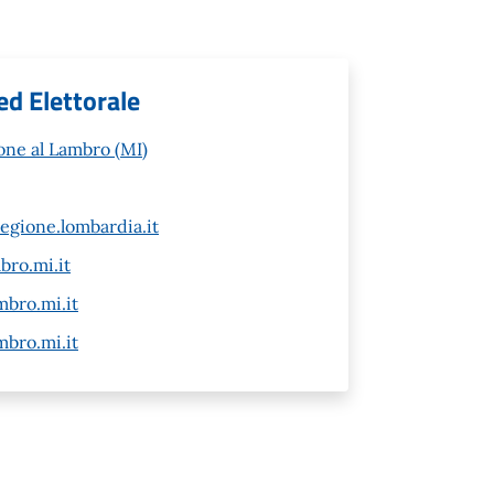
ed Elettorale
one al Lambro (MI)
gione.lombardia.it
ro.mi.it
bro.mi.it
bro.mi.it