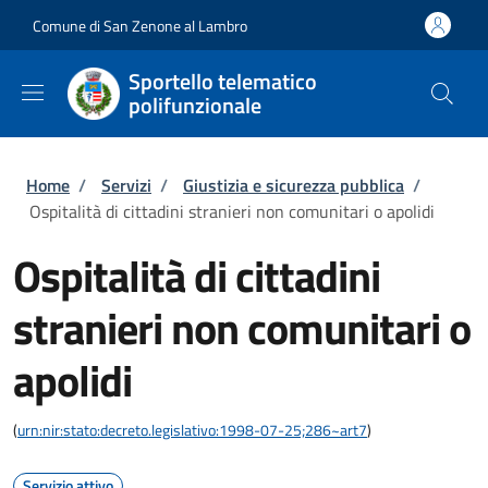
Salta al contenuto principale
Skip to footer content
Comune di San Zenone al Lambro
Sportello telematico
polifunzionale
Briciole di pane
Home
/
Servizi
/
Giustizia e sicurezza pubblica
/
Ospitalità di cittadini stranieri non comunitari o apolidi
Ospitalità di cittadini
stranieri non comunitari o
apolidi
(
urn:nir:stato:decreto.legislativo:1998-07-25;286~art7
)
Servizio attivo