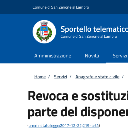
Salta al contenuto principale
Skip to footer content
Comune di San Zenone al Lambro
Sportello telematic
Comune di San Zenone al Lambro
Amministrazione
Novità
Servizi
Briciole di pane
Home
/
Servizi
/
Anagrafe e stato civile
/
Revoca e sostituzi
parte del dispone
(
urn:nir:stato:legge:2017-12-22;219~art4
)