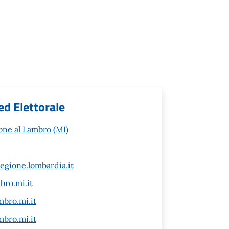
ed Elettorale
one al Lambro (MI)
gione.lombardia.it
ro.mi.it
bro.mi.it
bro.mi.it