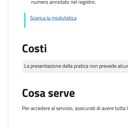
numero annotato nel registro.
Scarica la modulistica
Costi
Tipo di pagamento
Importo
La presentazione della pratica non prevede al
Cosa serve
Per accedere al servizio, assicurati di avere tutt