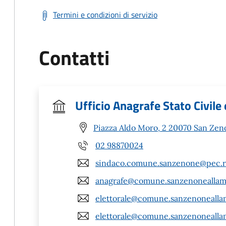
Termini e condizioni di servizio
Contatti
Ufficio Anagrafe Stato Civile 
Piazza Aldo Moro, 2 20070 San Zen
02 98870024
sindaco.comune.sanzenone@pec.re
anagrafe@comune.sanzenoneallamb
elettorale@comune.sanzenoneallam
elettorale@comune.sanzenoneallam