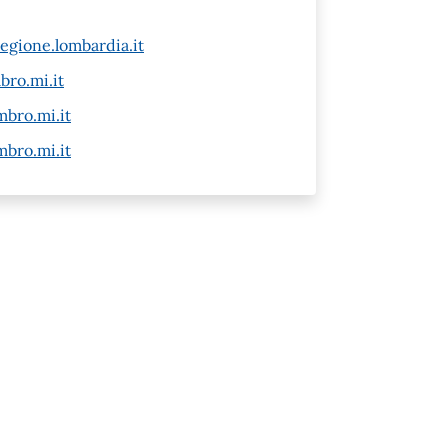
gione.lombardia.it
ro.mi.it
bro.mi.it
bro.mi.it