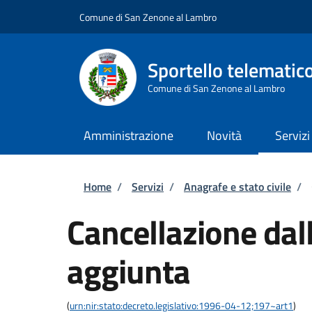
Salta al contenuto principale
Skip to footer content
Comune di San Zenone al Lambro
Sportello telematic
Comune di San Zenone al Lambro
Amministrazione
Novità
Servizi
Briciole di pane
Home
/
Servizi
/
Anagrafe e stato civile
/
Cancellazione dall
aggiunta
(
urn:nir:stato:decreto.legislativo:1996-04-12;197~art1
)