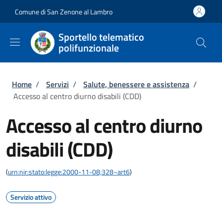
Salta al contenuto principale
Skip to footer content
Comune di San Zenone al Lambro
Sportello telematico
polifunzionale
Briciole di pane
Home
/
Servizi
/
Salute, benessere e assistenza
/
Accesso al centro diurno disabili (CDD)
Accesso al centro diurno
disabili (CDD)
(
urn:nir:stato:legge:2000-11-08;328~art6
)
Servizio attivo