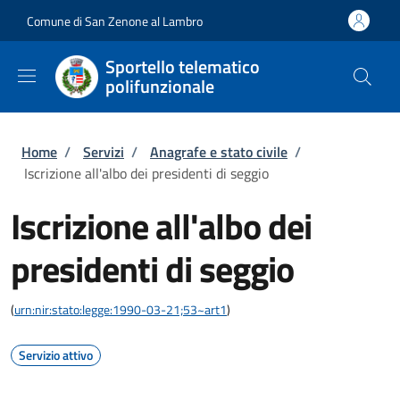
Salta al contenuto principale
Skip to footer content
Comune di San Zenone al Lambro
Sportello telematico
polifunzionale
Briciole di pane
Home
/
Servizi
/
Anagrafe e stato civile
/
Iscrizione all'albo dei presidenti di seggio
Iscrizione all'albo dei
presidenti di seggio
(
urn:nir:stato:legge:1990-03-21;53~art1
)
Servizio attivo