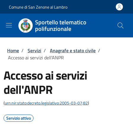
Salta al contenuto principale
Skip to footer content
Comune di San Zenone al Lambro
Sportello telematico
polifunzionale
Briciole di pane
Home
/
Servizi
/
Anagrafe e stato civile
/
Accesso ai servizi dell'ANPR
Accesso ai servizi
dell'ANPR
(
urn:nir:stato:decreto.legislativo:2005-03-07;82
)
Servizio attivo