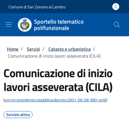
Salta al contenuto principale
Skip to footer content
Comune di San Zenone al Lambro
Sportello telematico
polifunzionale
Briciole di pane
Home
/
Servizi
/
Catasto e urbanistica
/
Comunicazione di inizio lavori asseverata (CILA)
Comunicazione di inizio
lavori asseverata (CILA)
(
urn:nir:presidente.repubblica:decreto:2001-06-06;380~art6
)
Servizio attivo