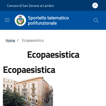
Salta al contenuto principale
Skip to footer content
Comune di San Zenone al Lambro
Sportello telematico
polifunzionale
Briciole di pane
Home
/
Ecopaesistica
Ecopaesistica
Ecopaesistica