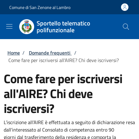
Salta al contenuto principale
Skip to footer content
Comune di San Zenone al Lambro
Sportello telematico
polifunzionale
Briciole di pane
Home
/
Domande frequenti
/
Come fare per iscriversi all'AIRE? Chi deve iscriversi?
Come fare per iscriversi
all'AIRE? Chi deve
iscriversi?
L’iscrizione all’AIRE è effettuata a seguito di dichiarazione resa
dall’interessato al
Consolato di competenza
entro
90
giorni
dal
trasferimento della residenza
e comporta la