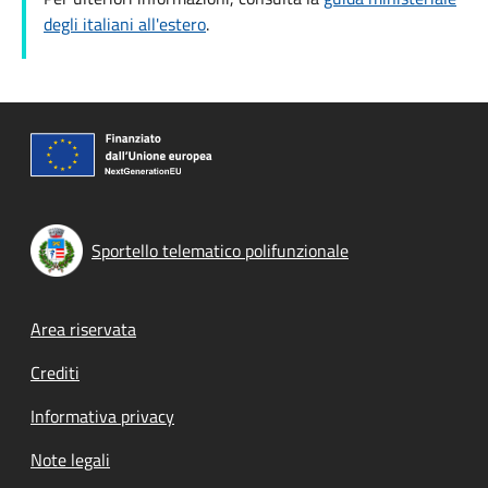
degli italiani all'estero
.
Sportello telematico polifunzionale
Footer menu
Area riservata
Crediti
Informativa privacy
Note legali