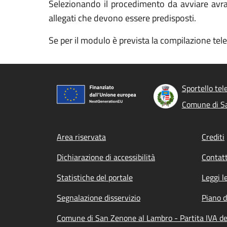
Selezionando il procedimento da avviare avrai 
allegati che devono essere predisposti.
Se per il modulo è prevista la compilazione tel
Sportello tel
Comune di S
Footer menu
Area riservata
Crediti
Dichiarazione di accessibilità
Contatt
Statistiche del portale
Leggi l
Segnalazione disservizio
Piano d
Comune di San Zenone al Lambro - Partita IVA d