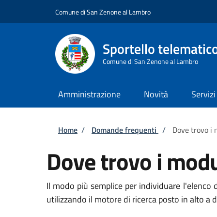
Salta al contenuto principale
Skip to footer content
Comune di San Zenone al Lambro
Sportello telematic
Comune di San Zenone al Lambro
Amministrazione
Novità
Servizi
Briciole di pane
Home
/
Domande frequenti
/
Dove trovo i 
Dove trovo i modu
Il modo più semplice per individuare l'elenco d
utilizzando il motore di ricerca posto in alto a