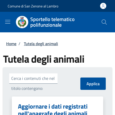
Salta al contenuto principale
Skip to footer content
Comune di San Zenone al Lambro
Sportello telematico
polifunzionale
Briciole di pane
Home
/
Tutela degli animali
Tutela degli animali
Cerca i contenuti che nel
titolo contengono:
Aggiornare i dati registrati
nell'anagrafe degli animali