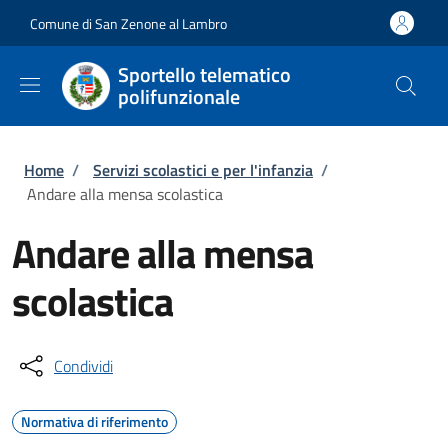
Salta al contenuto principale
Skip to footer content
Comune di San Zenone al Lambro
Sportello telematico
polifunzionale
Briciole di pane
Home
/
Servizi scolastici e per l'infanzia
/
Andare alla mensa scolastica
Andare alla mensa
scolastica
Condividi
Normativa di riferimento