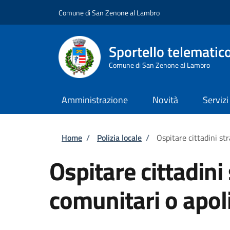
Salta al contenuto principale
Skip to footer content
Comune di San Zenone al Lambro
Sportello telematic
Comune di San Zenone al Lambro
Amministrazione
Novità
Servizi
Briciole di pane
Home
/
Polizia locale
/
Ospitare cittadini st
Ospitare cittadini
comunitari o apol