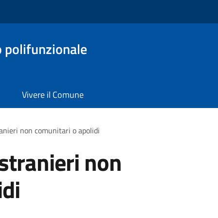
o polifunzionale
Vivere il Comune
ranieri non comunitari o apolidi
 stranieri non
idi