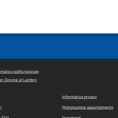
ematico polifunzionale
an Zenone al Lambro
Informativa privacy
i
Prenotazione appuntamento
e FAQ
Pagamenti