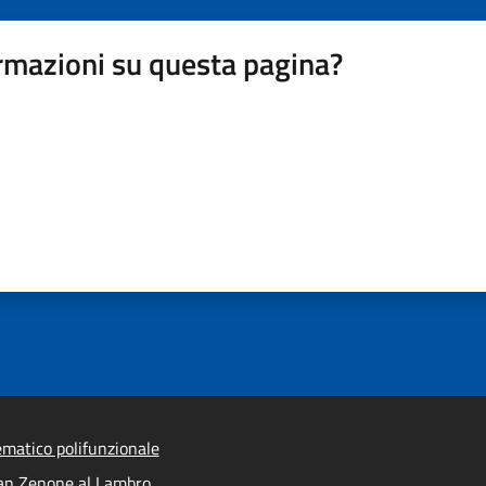
rmazioni su questa pagina?
ematico polifunzionale
an Zenone al Lambro