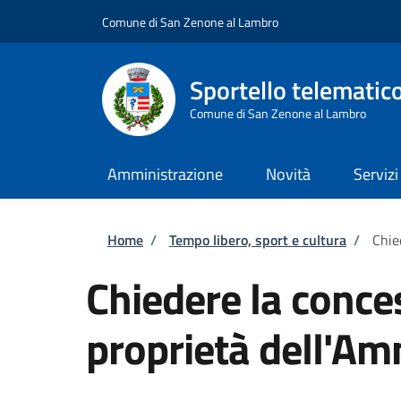
Salta al contenuto principale
Skip to footer content
Comune di San Zenone al Lambro
Sportello telematic
Comune di San Zenone al Lambro
Amministrazione
Novità
Servizi
Briciole di pane
Home
/
Tempo libero, sport e cultura
/
Chie
Chiedere la conces
proprietà dell'Am