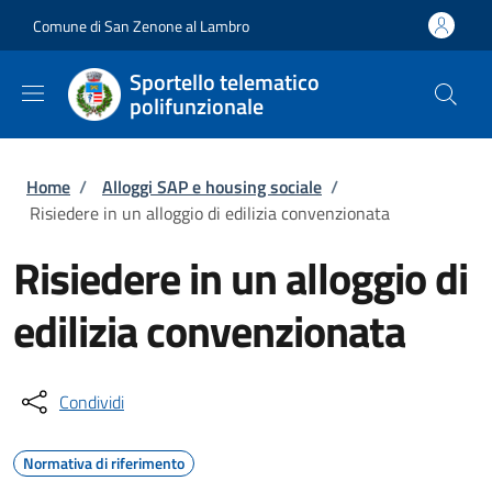
Salta al contenuto principale
Skip to footer content
Comune di San Zenone al Lambro
Sportello telematico
polifunzionale
Briciole di pane
Home
/
Alloggi SAP e housing sociale
/
Risiedere in un alloggio di edilizia convenzionata
Risiedere in un alloggio di
edilizia convenzionata
Condividi
Normativa di riferimento