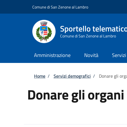
Salta al contenuto principale
Skip to footer content
Comune di San Zenone al Lambro
Sportello telematic
Comune di San Zenone al Lambro
Amministrazione
Novità
Servizi
Briciole di pane
Home
/
Servizi demografici
/
Donare gli org
Donare gli organi