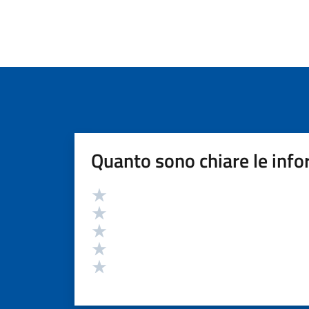
Quanto sono chiare le info
Valutazione
Valuta 5 stelle su 5
Valuta 4 stelle su 5
Valuta 3 stelle su 5
Valuta 2 stelle su 5
Valuta 1 stelle su 5