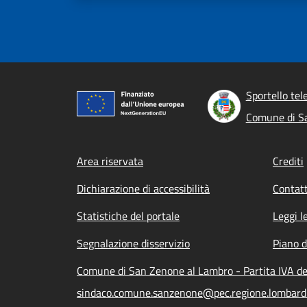
Sportello tel
Comune di S
Footer menu
Area riservata
Crediti
Dichiarazione di accessibilità
Contatt
Statistiche del portale
Leggi l
Segnalazione disservizio
Piano d
Comune di San Zenone al Lambro - Partita IVA d
sindaco.comune.sanzenone@pec.regione.lombardi