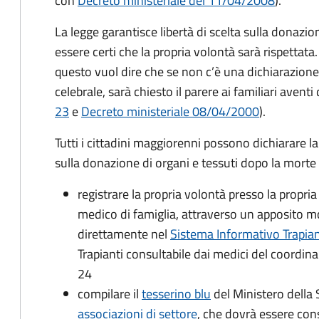
con
Decreto ministeriale del 11/04/2008
).
La legge garantisce libertà di scelta sulla donazio
essere certi che la propria volontà sarà rispettata. 
questo vuol dire che se non c’è una dichiarazione 
celebrale, sarà chiesto il parere
ai familiari aventi d
23
e
Decreto ministeriale 08/04/2000
).
Tutti i cittadini maggiorenni possono dichiarare l
sulla donazione di organi e tessuti dopo la morte
registrare la propria volontà presso la propria
medico di famiglia, attraverso un apposito mo
direttamente nel
Sistema Informativo Trapiant
Trapianti consultabile dai medici del coordin
24
compilare il
tesserino blu
del Ministero della S
associazioni di settore
, che dovrà essere con