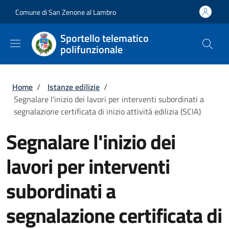
Salta al contenuto principale
Skip to footer content
Comune di San Zenone al Lambro
Sportello telematico
polifunzionale
Briciole di pane
Home
/
Istanze edilizie
/
Segnalare l'inizio dei lavori per interventi subordinati a
segnalazione certificata di inizio attività edilizia (SCIA)
Segnalare l'inizio dei
lavori per interventi
subordinati a
segnalazione certificata di