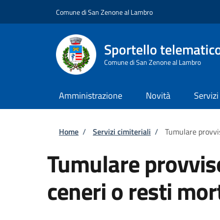
Salta al contenuto principale
Skip to footer content
Comune di San Zenone al Lambro
Sportello telematic
Comune di San Zenone al Lambro
Amministrazione
Novità
Servizi
Briciole di pane
Home
/
Servizi cimiteriali
/
Tumulare provvis
Tumulare provvis
ceneri o resti mor