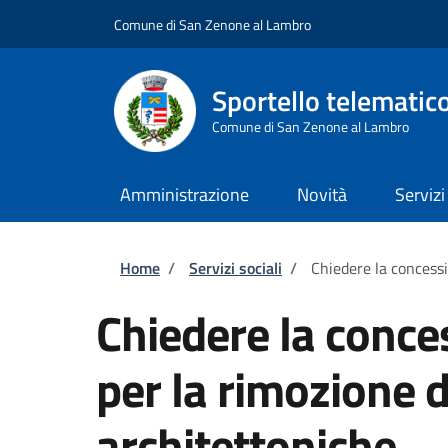
Salta al contenuto principale
Skip to footer content
Comune di San Zenone al Lambro
Sportello telematic
Comune di San Zenone al Lambro
Amministrazione
Novità
Servizi
Briciole di pane
Home
/
Servizi sociali
/
Chiedere la concessi
Chiedere la conce
per la rimozione d
architettoniche