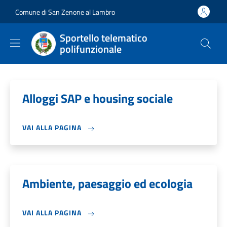
Salta al contenuto principale
Skip to footer content
Comune di San Zenone al Lambro
Sportello telematico
polifunzionale
Alloggi SAP e housing sociale
VAI ALLA PAGINA
Ambiente, paesaggio ed ecologia
VAI ALLA PAGINA